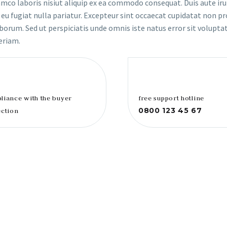
mco laboris nisiut aliquip ex ea commodo consequat. Duis aute iru
 eu fugiat nulla pariatur. Excepteur sint occaecat cupidatat non pr
laborum. Sed ut perspiciatis unde omnis iste natus error sit volupt
eriam.
liance with the buyer
free support hotline
0800 123 45 67
ection