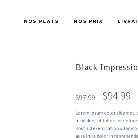
NOS PLATS
NOS PRIX
LIVRA
Black Impressi
Le
L
$
94.99
$
97.99
prix
p
Lorem ipsum dolor sit amet, c
initial
a
incididunt ut labore et dolor
était :
es
nostrud exercitation ullamco 
aute irure dolor in reprehende