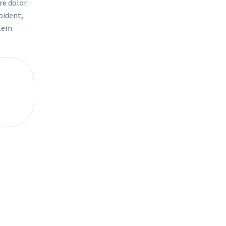
re dolor
oident,
atem