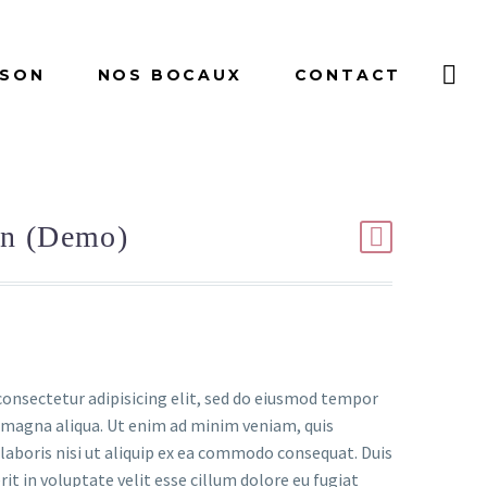
ISON
NOS BOCAUX
CONTACT
on (Demo)
e
rix
onsectetur adipisicing elit, sed do eiusmod tempor
ctuel
e magna aliqua. Ut enim ad minim veniam, quis
t :
laboris nisi ut aliquip ex ea commodo consequat. Duis
rit in voluptate velit esse cillum dolore eu fugiat