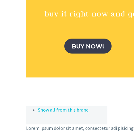
buy it right now and g
BUY NOW!
Show all from this brand
Lorem ipsum dolor sit amet, consectetur adi pisicing