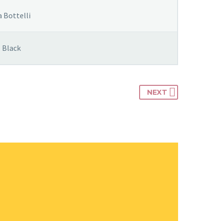
a Bottelli
Black
NEXT