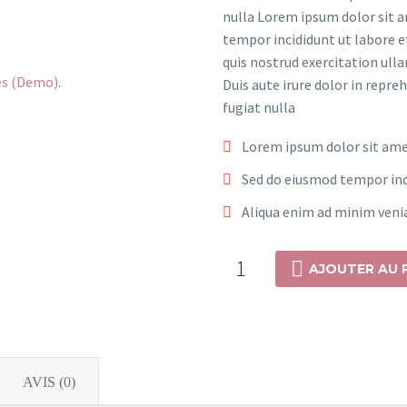
$97.99.
$
nulla Lorem ipsum dolor sit a
tempor incididunt ut labore 
quis nostrud exercitation ull
es (Demo)
.
Duis aute irure dolor in repre
fugiat nulla
Lorem ipsum dolor sit amet
Sed do eiusmod tempor inc
Aliqua enim ad minim veni
quantité
AJOUTER AU 
de
Black
Impression
(Demo)
AVIS (0)