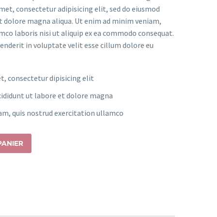
94.99.
met, consectetur adipisicing elit, sed do eiusmod
et dolore magna aliqua. Ut enim ad minim veniam,
amco laboris nisi ut aliquip ex ea commodo consequat.
henderit in voluptate velit esse cillum dolore eu
, consectetur dipisicing elit
ididunt ut labore et dolore magna
am, quis nostrud exercitation ullamco
PANIER